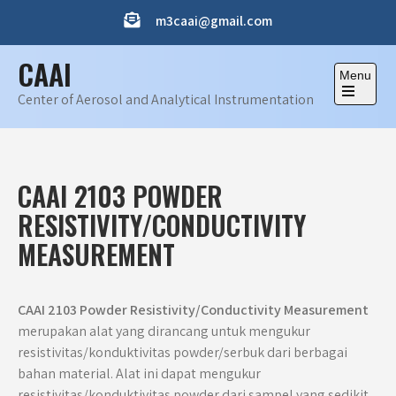
Skip
m3caai@gmail.com
to
content
CAAI
Menu
Center of Aerosol and Analytical Instrumentation
Open
the
main
menu
CAAI 2103 POWDER
RESISTIVITY/CONDUCTIVITY
MEASUREMENT
CAAI 2103 Powder Resistivity/Conductivity Measurement
merupakan alat yang dirancang untuk mengukur
resistivitas/konduktivitas powder/serbuk dari berbagai
bahan material. Alat ini dapat mengukur
resistivitas/konduktivitas powder dari sampel yang sedikit